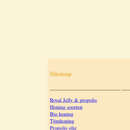
Sitemap
___________________________
___
Royal Jelly & propolis
Honing soorten
Bio honing
Tijmhoning
Propolis olie