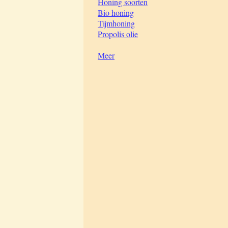
Honing soorten
Bio honing
Tijmhoning
Propolis olie
Meer