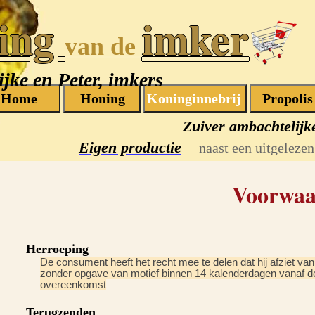
ing
imker
van de
jke en Peter, imkers
Zuiver ambachtelijk
Eigen productie
naast een uitgelezen 
Voorwaa
Herroeping
De consument heeft het recht mee te delen dat hij afziet va
zonder opgave van motief binnen 14 kalenderdagen vanaf de 
overeenkomst
Terugzenden