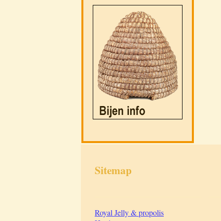
Sitemap
___________________________
___
Royal Jelly & propolis