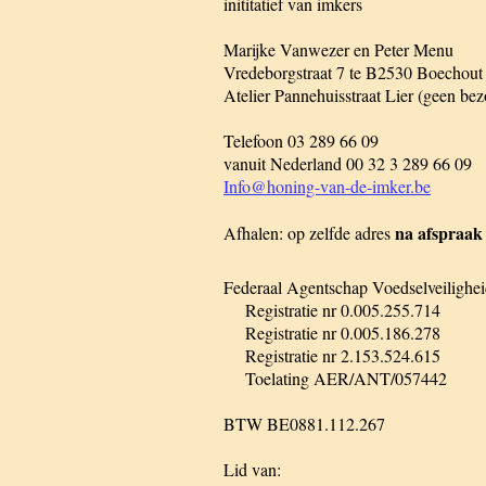
inititatief van imkers
Marijke Vanwezer en Peter Menu
Vredeborgstraat 7 te B2530 Boechout
Atelier Pannehuisstraat Lier (geen be
Telefoon 03 289 66 09
vanuit Nederland 00 32 3 289 66 09
Info@honing-van-de-imker.be
na afspraak
Afhalen: op zelfde adres
Federaal Agentschap Voedselveilighe
Registratie nr 0.005.255.714
Registratie nr 0.005.186.278
Registratie nr 2.153.524.615
Toelating AER/ANT/057442
BTW BE0881.112.267
Lid van: