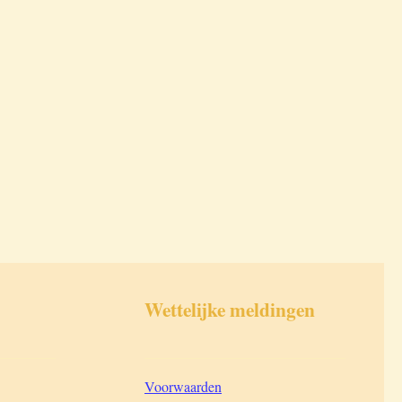
Wettelijke meldingen
________
____________________________
Voorwaarden