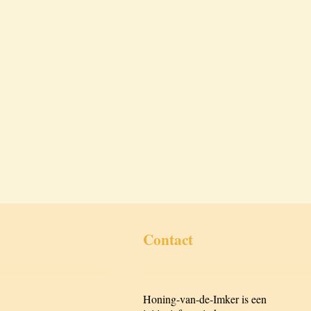
Contact
____________________
______________________________
Honing-van-de-Imker is een