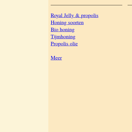
___________________________
_
Royal Jelly & propolis
Honing soorten
Bio honing
Tijmhoning
Propolis olie
Meer