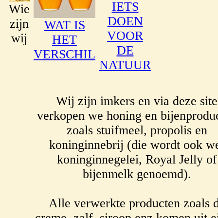
IETS
Wie
DOEN
zijn
WAT IS
VOOR
wij
HET
DE
VERSCHIL
NATUUR
Wij zijn imkers en via deze site
verkopen we honing en bijenprodu
zoals stuifmeel, propolis en
koninginnebrij (die wordt ook w
koninginnegelei, Royal Jelly of
bijenmelk genoemd).
Alle verwerkte producten zoals 
creme, zalf, siroop enz komen uit e