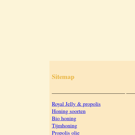
Sitemap
___________________________
___
Royal Jelly & propolis
Honing soorten
Bio honing
Tijmhoning
Propolis olie