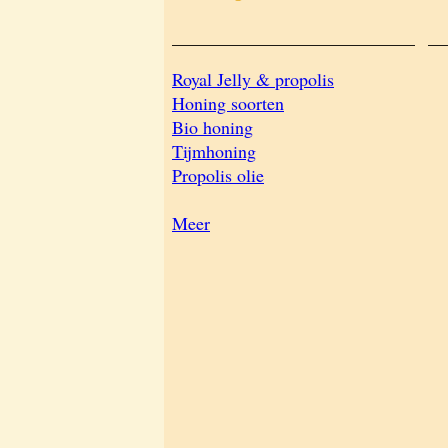
___________________________
__
Royal Jelly & propolis
Honing soorten
Bio honing
Tijmhoning
Propolis olie
Meer