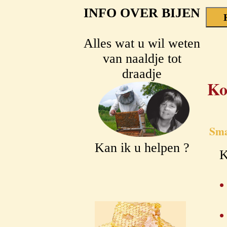
INFO OVER BIJEN
Alles wat u wil weten
van naaldje tot
draadje
Ko
Sma
Kan ik u helpen ?
K
•
•