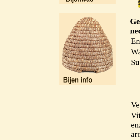
Ge
ne
En
Wa
Su
Ve
Vi
en
ar