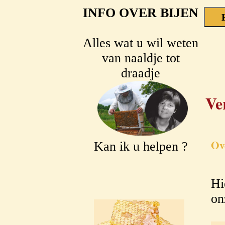
INFO OVER BIJEN
Alles wat u wil weten
van naaldje tot
draadje
Ve
Ov
Kan ik u helpen ?
Hi
on