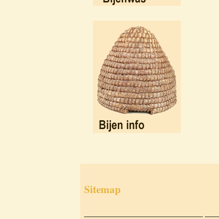
Sitemap
___________________________
___