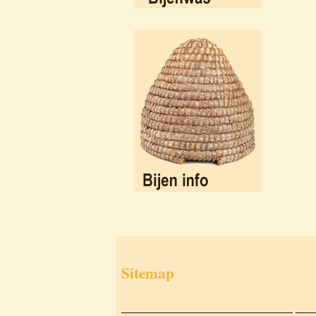
Sitemap
___________________________
___