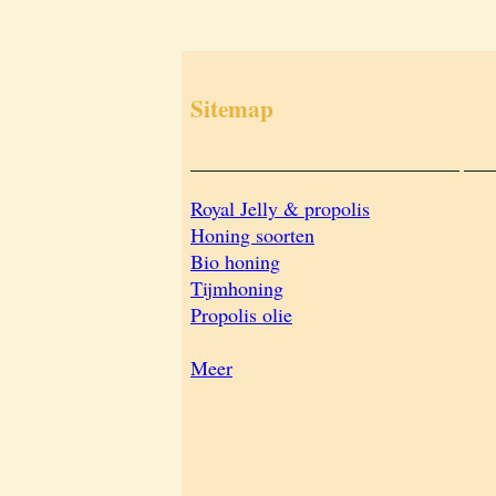
Sitemap
___________________________
___
Royal Jelly & propolis
Honing soorten
Bio honing
Tijmhoning
Propolis olie
Meer