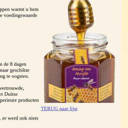
happen warmt u hem
 de voedingswaarde
om de 8 dagen
naar geschikte
ng te oogsten.
 vertrouwde,
et Duitse
perieure producten
TERUG naar lijst
, er werd ook niets