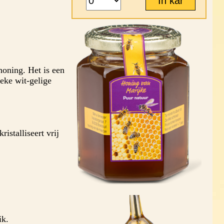
oning. Het is een
ieke wit-gelige
ristalliseert vrij
ik.