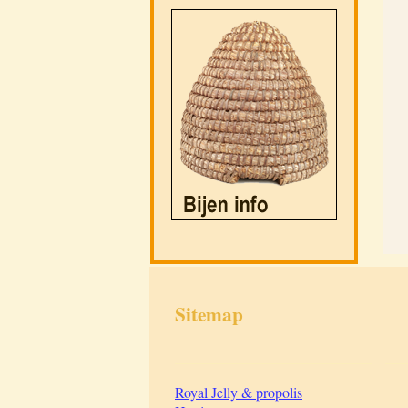
Sitemap
___________________________
___
Royal Jelly & propolis