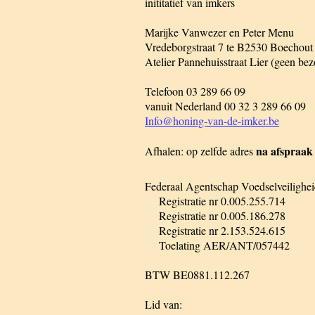
inititatief van imkers
Marijke Vanwezer en Peter Menu
Vredeborgstraat 7 te B2530 Boechout
Atelier Pannehuisstraat Lier (geen be
Telefoon 03 289 66 09
vanuit Nederland 00 32 3 289 66 09
Info@honing-van-de-imker.be
na afspraak
Afhalen: op zelfde adres
Federaal Agentschap Voedselveilighe
Registratie nr 0.005.255.714
Registratie nr 0.005.186.278
Registratie nr 2.153.524.615
Toelating AER/ANT/057442
BTW BE0881.112.267
Lid van: