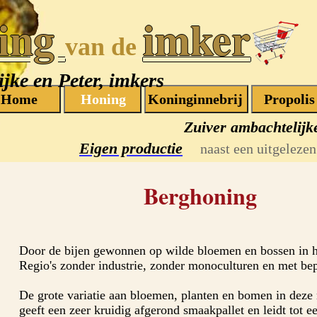
ing
imker
van de
jke en Peter, imkers
Zuiver ambachtelijk
Eigen productie
naast een uitgelezen 
Berghoning
Door de bijen gewonnen op wilde bloemen en bossen in h
Regio's zonder industrie, zonder monoculturen en met be
De grote variatie aan bloemen, planten en bomen in deze
geeft een zeer kruidig afgerond smaakpallet en leidt tot ee