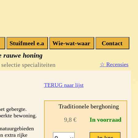
e rauwe honing
selectie specialiteiten
☆ Recensies
TERUG naar lijst
Traditionele berghoning
et gebergte.
perkte bewoning.
9,8 €
In voorraad
 natuurgebieden
n extra rijke