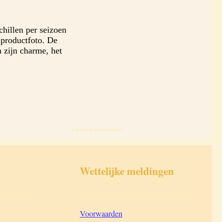
chillen per seizoen
 productfoto. De
n zijn charme, het
************
Wettelijke meldingen
________
____________________________
Voorwaarden