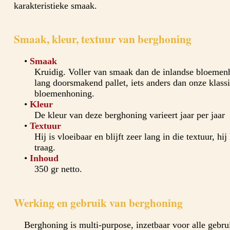
karakteristieke smaak.
Smaak, kleur, textuur van berghoning
•
Smaak
Kruidig. Voller van smaak dan de inlandse bloemenh
lang doorsmakend pallet, iets anders dan onze klass
bloemenhoning.
•
Kleur
De kleur van deze berghoning varieert jaar per jaar
•
Textuur
Hij is vloeibaar en blijft zeer lang in die textuur, hij k
traag.
•
Inhoud
350 gr netto.
Werking en gebruik van berghoning
Berghoning is multi-purpose, inzetbaar voor alle gebru