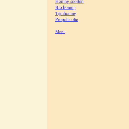
Honing soorten
Bio honing
Tijmhoning
Propolis olie
Meer