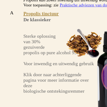
Propolis kan zowel inwendig als uitwendig word
Voor toepassing: zie
Praktische adviezen van d
A
Propolis tinctuur
De klassieker
Sterke oplossing
van 30%
gezuiverde
propolis op pure alcohol 95%
Voor inwendig en uitwendig gebruik
Klik door naar achterliggende
pagina voor meer informatie over
deze
biologische ontstekingsremmer