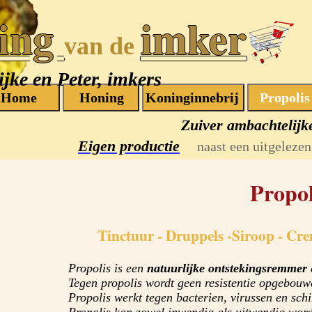
ing
imker
van de
jke en Peter, imkers
Zuiver ambachtelijk
Eigen productie
naast een uitgelezen 
Propol
Tinctuur - Druppels -Siroop - Cre
Propolis is een
natuurlijke ontstekingsremmer
Tegen propolis wordt geen resistentie opgebouwd
Propolis werkt tegen bacterien, virussen en sc