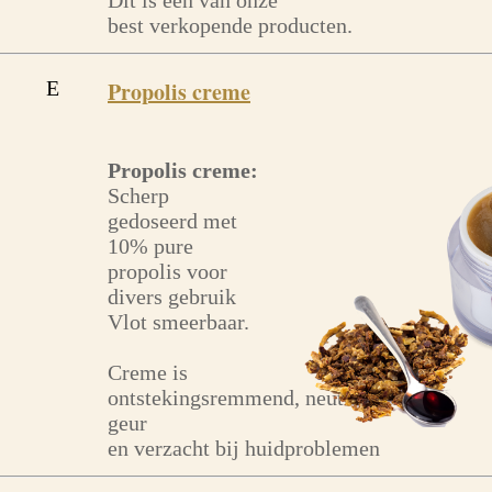
Dit is een van onze
best verkopende producten.
E
Propolis creme
Propolis creme:
Scherp
gedoseerd met
10% pure
propolis voor
divers gebruik
Vlot smeerbaar.
Creme is
ontstekingsremmend, neutraliseert
geur
en verzacht bij huidproblemen