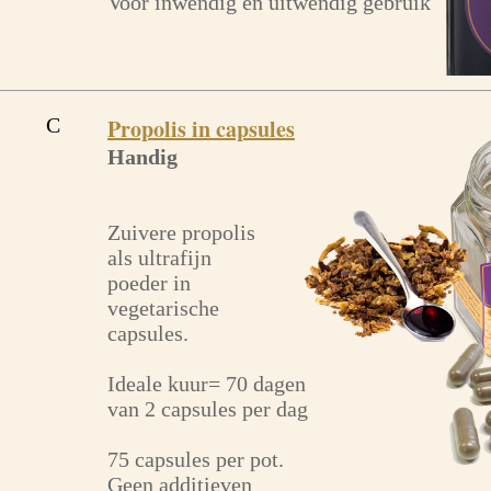
Voor inwendig en uitwendig gebruik
C
Propolis in capsules
Handig
Zuivere propolis
als ultrafijn
poeder in
vegetarische
capsules.
Ideale kuur= 70 dagen
van 2 capsules per dag
75 capsules per pot.
Geen additieven