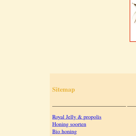
Sitemap
___________________________
___
Royal Jelly & propolis
Honing soorten
Bio honing