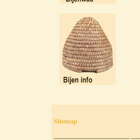
Sitemap
___________________________
___