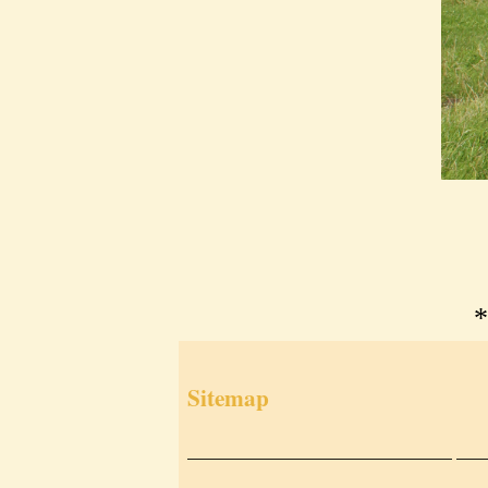
*
Sitemap
___________________________
___