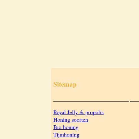
Sitemap
___________________________
___
Royal Jelly & propolis
Honing soorten
Bio honing
Tijmhoning