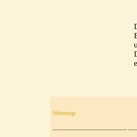
Sitemap
___________________________
___