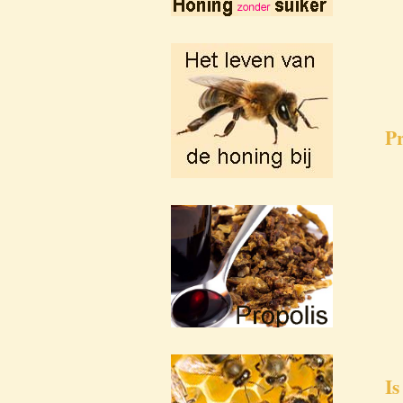
Pr
Is