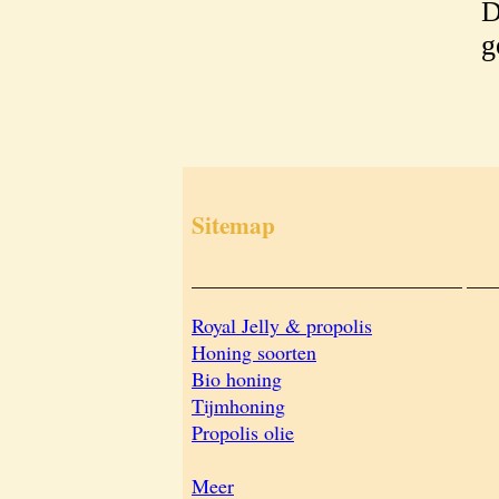
D
g
Sitemap
___________________________
___
Royal Jelly & propolis
Honing soorten
Bio honing
Tijmhoning
Propolis olie
Meer