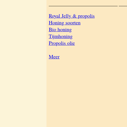
___________________________
___
Royal Jelly & propolis
Honing soorten
Bio honing
Tijmhoning
Propolis olie
Meer