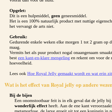
Opgelet:
Dit is een hulpmiddel,
geen
geneesmiddel.
Het is een 100% natuurlijk product met nuttige eigensc
het vervangt de arts niet.
Gebruik:
Gedurende enkele weken elke morgen 1 tot 2 gram op d
maag.
Vermits het als puur product nogal onaangenaam smaak
best
een kant-en-klare mengeling
en rekent om voor de 
hoeveelheid.
Lees ook
Hoe Royal Jelly gemaakt wordt en wat erin zit
Wat is het effect van Royal jelly op andere weze
Bij de bijen
Een onomstootbaar feit is in elk geval dat de jelly bi
wonderlijk effect
heeft. Aan de ene kant veroorzaakt
metamorfose, de larve groeit uit tot een koningin in p