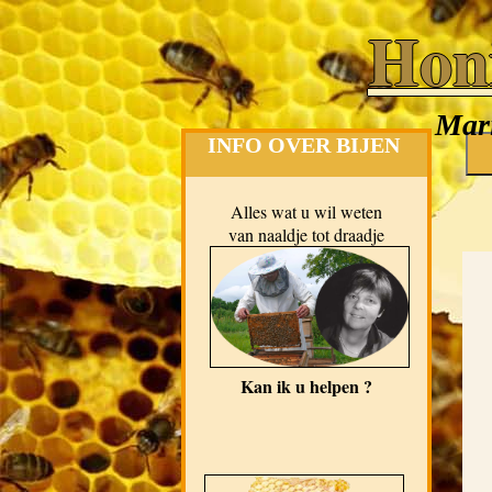
Hon
Mari
INFO OVER BIJEN
Alles wat u wil weten
van naaldje tot draadje
Kan ik u helpen ?