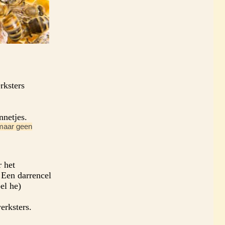
rksters
netjes.
maar geen
r het
 Een darrencel
el he)
erksters.