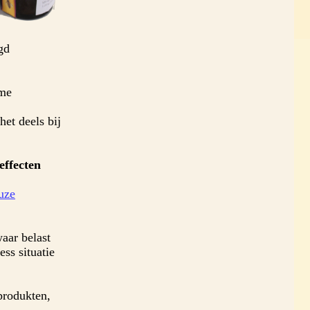
gd
ame
het deels bij
effecten
uze
aar belast
ess situatie
produkten,