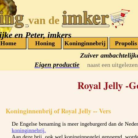
ing
imker
van de
jke en Peter, imkers
Zuiver ambachtelijk
Eigen productie
naast een uitgelezen 
Royal Jelly -G
Koninginnenbrij of Royal Jelly -- Vers
De Engelse benaming is meer ingeburgerd dan de Nede
koninginnebrij.
Aan deze brij, ook wel koninginnegelei genoemd, worden