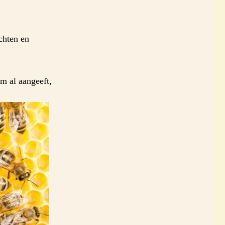
chten en
m al aangeeft,