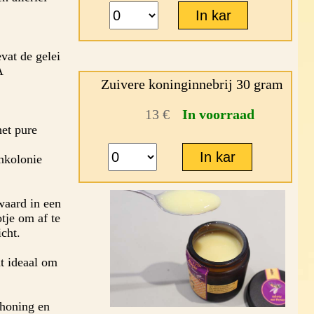
vat de gelei
A
Zuivere koninginnebrij 30 gram
13 €
In voorraad
het pure
enkolonie
waard in een
tje om af te
cht.
ht ideaal om
honing en