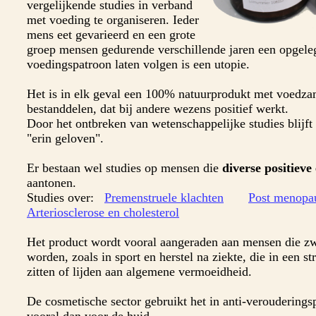
vergelijkende studies in verband
met voeding te organiseren. Ieder
mens eet gevarieerd en een grote
groep mensen gedurende verschillende jaren een opgele
voedingspatroon laten volgen is een utopie.
Het is in elk geval een 100% natuurprodukt met voedz
bestanddelen, dat bij andere wezens positief werkt.
Door het ontbreken van wetenschappelijke studies blijft 
"erin geloven".
Er bestaan wel studies op mensen die
diverse positieve 
aantonen.
Studies over:
Premenstruele klachten
Post menopa
Arteriosclerose en cholesterol
Het product wordt vooral aangeraden aan mensen die zw
worden, zoals in sport en herstel na ziekte, die in een str
zitten of lijden aan algemene vermoeidheid.
De cosmetische sector gebruikt het in anti-verouderings
vooral dan voor de huid.