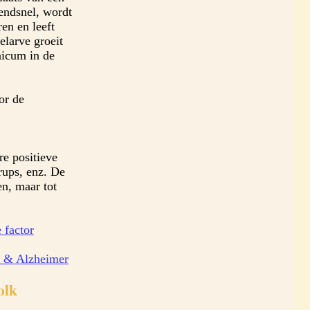
endsnel, wordt
en en leeft
larve groeit
nicum in de
or de
re positieve
rups, enz. De
en, maar tot
 factor
 & Alzheimer
olk