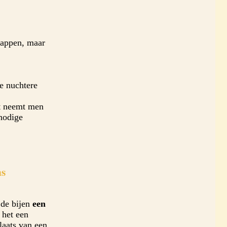
happen, maar
e nuchtere
t neemt men
nodige
ns
j de bijen
een
 het een
laats van een