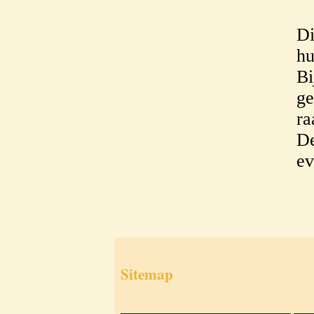
Di
hu
Bi
ge
ra
De
ev
Sitemap
___________________________
___