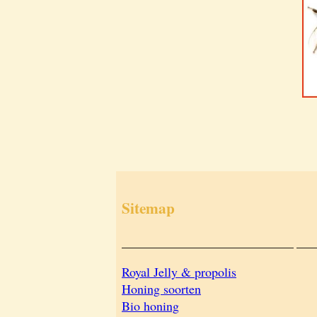
Sitemap
___________________________
___
Royal Jelly & propolis
Honing soorten
Bio honing