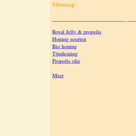
Sitemap
___________________________
___
Royal Jelly & propolis
Honing soorten
Bio honing
Tijmhoning
Propolis olie
Meer