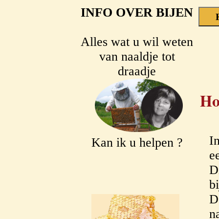
INFO OVER BIJEN
Alles wat u wil weten
van naaldje tot
draadje
Ho
I
Kan ik u helpen ?
e
D
bi
D
n