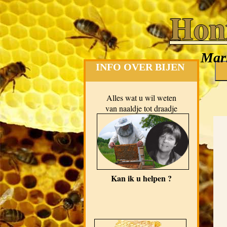
Hon
Mari
INFO OVER BIJEN
Alles wat u wil weten
van naaldje tot draadje
Kan ik u helpen ?