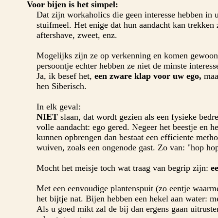
Voor bijen is het simpel:
Dat zijn workaholics die geen interesse hebben in 
stuifmeel. Het enige dat hun aandacht kan trekken z
aftershave, zweet, enz.
Mogelijks zijn ze op verkenning en komen gewoon 
persoontje echter hebben ze niet de minste interesse
Ja, ik besef het,
een zware klap voor uw ego,
maar
hen Siberisch.
In elk geval:
NIET
slaan, dat wordt gezien als een fysieke bedr
volle aandacht: ego gered. Negeer het beestje en he
kunnen opbrengen dan bestaat een efficiente met
wuiven, zoals een ongenode gast. Zo van: "hop ho
Mocht het meisje toch wat traag van begrip zijn:
e
Met een eenvoudige plantenspuit (zo eentje waarm
het bijtje nat. Bijen hebben een hekel aan water: m
Als u goed mikt zal de bij dan ergens gaan uitruste