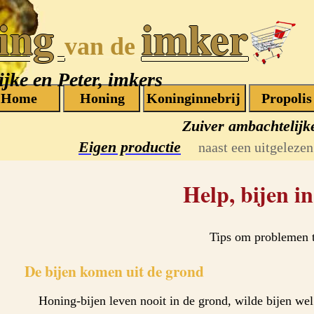
ing
imker
van de
jke en Peter, imkers
Zuiver ambachtelijk
Eigen productie
naast een uitgelezen 
Help, bijen i
Tips om problemen 
De bijen komen uit de grond
Honing-bijen leven nooit in de grond, wilde bijen wel