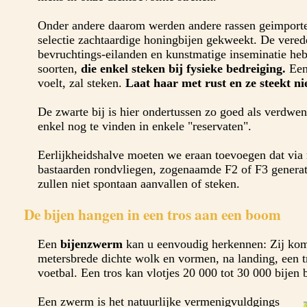
Onder andere daarom werden andere rassen geimporte
selectie zachtaardige honingbijen gekweekt. De vered
bevruchtings-eilanden en kunstmatige inseminatie heb
soorten,
die enkel steken bij fysieke bedreiging.
Een 
voelt, zal steken.
Laat haar met rust en ze steekt ni
De zwarte bij is hier ondertussen zo goed als verdwene
enkel nog te vinden in enkele "reservaten".
Eerlijkheidshalve moeten we eraan toevoegen dat via
bastaarden rondvliegen, zogenaamde F2 of F3 generati
zullen niet spontaan aanvallen of steken.
De bijen hangen in een tros aan een boom
Een
bijenzwerm
kan u eenvoudig herkennen: Zij kom
metersbrede dichte wolk en vormen, na landing, een t
voetbal. Een tros kan vlotjes 20 000 tot 30 000 bijen 
Een zwerm is het natuurlijke vermenigvuldgings