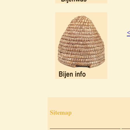
Sitemap
___________________________
___