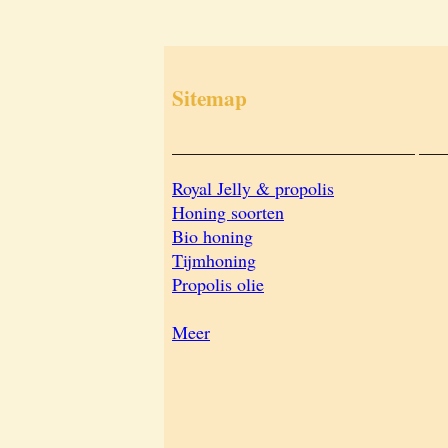
Sitemap
___________________________
___
Royal Jelly & propolis
Honing soorten
Bio honing
Tijmhoning
Propolis olie
Meer