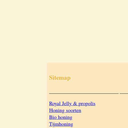
Sitemap
___________________________
___
Royal Jelly & propolis
Honing soorten
Bio honing
Tijmhoning